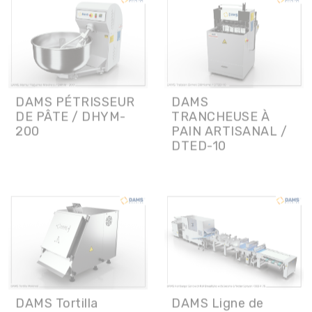
DAMS PÉTRISSEUR
DAMS
DE PÂTE / DHYM-
TRANCHEUSE À
200
PAIN ARTISANAL /
DTED-10
DAMS Tortilla
DAMS Ligne de
Machine DTLM-32
Production Pain
Hamburger
Sandwich avec