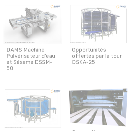
DAMS Machine
Opportunités
Pulvérisateur d'eau
offertes par la tour
et Sésame DSSM-
DSKA-25
50
Conception
DAMS Tour de
personnalisable à la
Fermentation
demande
DFKA-25