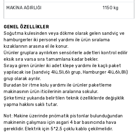
MAKİNA AĞIRLIĞI
1150 kg
GENEL ÖZELLİKLER
Soğutma kulesinden veya dökme olarak gelen sandviç ve
hamburgerler iki personel yardımı ile ürün sıralama
kızaklarının arasına el ile konur.
Ürünler gruplara ayrılırken sensörlerle adetleri kontrol edilir
eksik sıra varsa sıra tamamlana kadar bekler.
Sıraya giren ürünler iki adet klepe yardımı ile kaçlı paket
yapılacak ise (sandviç 4lü,5li,6lı grup, Hamburger 4lü,6lı,8li)
grup olarak ayrılır.
Buradan bir itme kolu yardımı ile ürünler paketleme
makinasının ürün iticilerinin aralarına sokulur.
Şirketimiz yukarıda belirtilen teknik özelliklerde değişiklik
yapma hakkını saklı tutar.
Not: Makine üzerinde pnömatik pistonlar bulunduğundan
makinenin çalışması için asgari 4 bar basıncında hava
gereklidir. Elektrik için 5*2,5 çoklu kablo çekilmelidir.